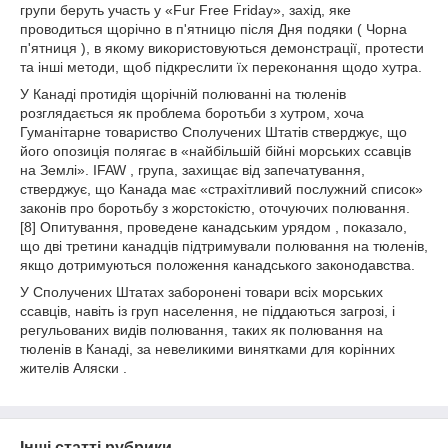
групи беруть участь у «Fur Free Friday», захід, яке
проводиться щорічно в п'ятницю після Дня подяки ( Чорна
п'ятниця ), в якому використовуються демонстрації, протести
та інші методи, щоб підкреслити їх переконання щодо хутра.
У Канаді протидія щорічній полюванні на тюленів
розглядається як проблема боротьби з хутром, хоча
Гуманітарне товариство Сполучених Штатів стверджує, що
його опозиція полягає в «найбільшій бійні морських ссавців
на Землі». IFAW , група, захищає від запечатування,
стверджує, що Канада має «страхітливий послужний список»
законів про боротьбу з жорстокістю, оточуючих полювання.
[8] Опитування, проведене канадським урядом , показало,
що дві третини канадців підтримували полювання на тюленів,
якщо дотримуються положення канадського законодавства.
У Сполучених Штатах заборонені товари всіх морських
ссавців, навіть із груп населення, не піддаються загрозі, і
регульованих видів полювання, таких як полювання на
тюленів в Канаді, за невеликими винятками для корінних
жителів Аляски .
Інші статті рубрики