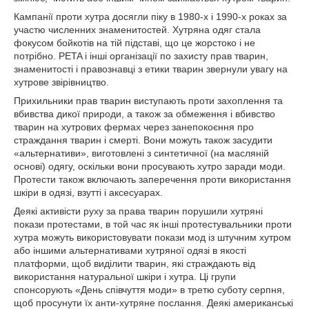
Кампанії проти хутра досягли піку в 1980-х і 1990-х роках за
участю численних знаменитостей. Хутряна одяг стала
фокусом бойкотів на тій підставі, що це жорстоко і не
потрібно. PETA і інші організації по захисту прав тварин,
знаменитості і правознавці з етики тварин звернули увагу на
хутрове звірівництво.
Прихильники прав тварин виступають проти захоплення та
вбивства дикої природи, а також за обмеження і вбивство
тварин на хутрових фермах через занепокоєння про
страждання тварин і смерті. Вони можуть також засудити
«альтернативи», виготовлені з синтетичної (на масляній
основі) одягу, оскільки вони просувають хутро заради моди.
Протести також включають заперечення проти використання
шкіри в одязі, взутті і аксесуарах.
Деякі активісти руху за права тварин порушили хутряні
покази протестами, в той час як інші протестувальники проти
хутра можуть використовувати покази мод із штучним хутром
або іншими альтернативами хутряної одязі в якості
платформи, щоб виділити тварин, які страждають від
використання натуральної шкіри і хутра. Ці групи
спонсорують «День співчуття моди» в третю суботу серпня,
щоб просунути їх анти-хутряне послання. Деякі американські