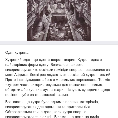
Одяг хутряна
Хутряний одяг - це одяг із шерсті тварин. Хутро - одна з
найстаріших форм одягу; Вважалося широко
використовуваним, оскільки гомініди вперше поширилися за
межі Африки. Деякі розглядають як розкішний хутро і теплий;
Проте інші відкидають його з моральних переконань. Термін
«хутро» часто використовується для позначення пальто,
обгортки або хустки з хутра тварин. Існують суперечки щодо
носіння шуб з-за жорстокості тварин.
Вважають, що хутро було одним з перших матеріалів,
використовуваних для одягання та прикраси тіла.
Обговорюється точна дата, коли хутра вперше
використовувалася в одязі . Відомо, що декілька видів