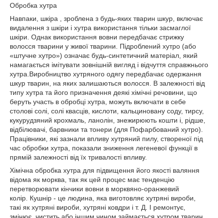
Обробка хутра
Навпаки, шкіра , зроблена з будь-яких тварин шкур, включає
видалення з шкіри і хутра використання тільки засмаглої
шкіри.
Однак використання вовни передбачає стрижку
волосся тварини у живої тварини.
Підроблений хутро (або
«штучне хутро») означає будь-синтетичний матеріал, який
намагається імітувати зовнішній вигляд і відчуття справжнього
хутра.
Виробництво хутряного одягу передбачає одержання
шкур тварин, на яких залишаються волосся.
В залежності від
типу хутра та його призначення деякі хімічні речовини, що
беруть участь в обробці хутра, можуть включати в себе
столові солі, солі квасців, кислоти, кальциновану соду, тирсу,
кукурудзяний крохмаль, ланолін, знежирюють кошти і, рідше,
відбілювачі, барвники та тонери (для Пофарбований хутро).
Працівники, які зазнали впливу хутряний пилу, створеної під
час обробки хутра, показали зниження легеневої функції в
прямій залежності від їх тривалості впливу.
Хімічна обробка хутра для підвищення його якості валяння
відома як морква, так як цей процес має тенденцію
перетворювати кінчики вовни в морквяно-оранжевий
колір.
Кушнір - це людина, яка виготовляє хутряні вироби,
такі як хутряні вироби, хутряні ковдри і т. Д. І ремонтує,
змінює, чистить або іншим чином займається хутром тварин.