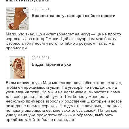
28.06.2021
Браслет на ногу: навіщо і як його носити
Мало, хто знає, що анклет (браслет на ногу) — це не просто
чергова глава в історії моди. Цей аксесуар сам має багату
історію, а тому носити його потрібно з розумом і за всіма
правилами.
20.06.2021
Виды пирсинга уха
Виды пирсинга уха Моя маленькая дочь абсолютно не хочет,
чтобы ей прокалывали ушки. На уговоры не поддаётся, на
увещевания тоже. Но мы и не настаиваем, вырастит и сама
для себя решит, что ей нужно. Тем более у меня есть
несколько примеров взрослых родственниц, которые и вовсе
никогда не носили серёжек. Что делать с дочерью, я поняла,
но пока уговаривала её, мне захотелось самой. Но так как
уши у меня уже проколоты обычным образом, выбирать
придётся какой-то более нестандарт