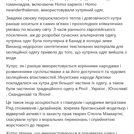
гоминоидов, включаючи Homo sapiens і Homo
neanderthalensis, використовували хутряний одяг.
Завдяки своєму першокласного тепла і довговічності хутра
раніше носиться в самих м'яких і прохолодних кліматичних
умовах по всьому світу. З часів раннього європейського
поселення, аж до розробки сучасних альтернатив одягу,
хутряна одяг була популярна в Канаді в холодні зими.
Винахід недорогих синтетичних текстильних матеріалів для
ізоляційної одягу привело до того, що хутряна одяг вийшла з
моди .
Хутро, як і раніше використовується корінними народами і
розвиненими суспільствами з-за його доступності та чудових
ізоляційних властивостей. Инуитские народи Арктики
покладалися на хутра для більшої частини їх одягу, а також
були частиною традиційного одягу в Росії , Україні , Югославії
, Скандинавії та Японії .
Це також іноді асоціюється з гламуром і щедрими витратами.
Ряд споживачів і дизайнерів, зокрема британський модельєр і
відвертий активіст із захисту прав тварин Стелла Маккартні,
скасували хутро з моральних переконань і сприйнятою
жорстокості до тварин .
Хутро тварин, що використовуються в предметах одягу і