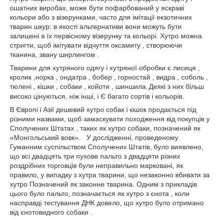
ошатних виробах, може бути пофарбований у яскраві
кольори або з візерунками, часто для імітації екзотичних
тварин шкур: в якості альтернативи вони можуть бути
залишені в їх первісному візерунку та кольорі. Хутро можна
стригти, щоб імітувати відчуття оксамиту , створюючи
тканина, звану ширлингом .
Тварини для хутряного одягу і хутряної обробки є
лисиця
,
кролик
,
норка
,
ондатра
,
бобер
,
горностай
,
видра
,
соболь
,
тюлені
,
кішки
,
собаки
,
койоти
,
шиншила
Деякі з них більш
.
високо цінуються, ніж інші, і Є багато сортів і кольорів.
В Європі і Азії дешевий хутро собак і кішок продається під
різними назвами, щоб замаскувати походження від покупців у
Сполучених Штатах , таких як хутро собаки, позначений як
«Монгольський вовк».
У дослідженні, проведеному
Гуманним суспільством Сполучених Штатів, було виявлено,
що всі двадцять три пухове пальто з двадцяти різних
роздрібних торговців були неправильно марковані, як
правило, у випадку з хутра тварини, що незаконно вбивати за
хутро Позначений як законне тварина.
Одним з прикладів
цього було пальто, позначається як хутро з єнота , коли
насправді тестування ДНК довело, що хутро було отримано
від єнотовидного собаки .