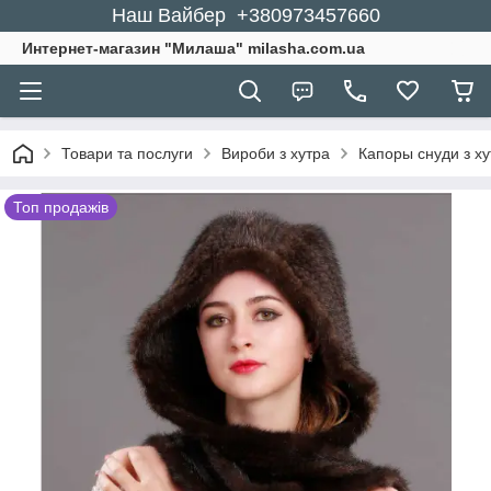
Наш Вайбер +380973457660
Интернет-магазин "Милаша" milasha.com.ua
Товари та послуги
Вироби з хутра
Капоры снуди з ху
Топ продажів