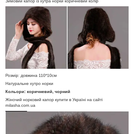
Зимовий капор із хутра норки коричневий колір
Розмір: довжина 110*10см
Натуральне хутро норки
Кольори: коричневий, чорний
Жіночий норковий капор купити в Україні на сайті
milasha.com.ua