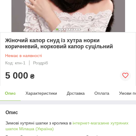
Жіночий капор снуд із хутра норки
коричневий, норковий капор суцільний
Немає в наявності
Код: кпн-1
Роздріб
5 000
₴
Опис
Характеристики
Доставка
Оплата
Умови п
Опис
Зимові хутряні шапки з кролика в
інтернет-магазине хутряних
шапок Мілаша (Україна)