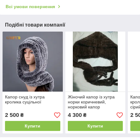
Всі умови повернення
Подібні товари компанії
Капор снуд із хутра
Жіночий капор із хутра
Капо
кролика суцільної
норки коричневий,
крол
норковий капор
сіри
2 500
4 300
2 5
₴
₴
Купити
Купити