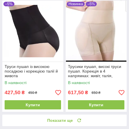
–5%
Новинка
–5%
Труси пушап із високою
Трусики пушап, високі труси
посадкою і корекцією талії й
пушап. Корекція в 4
живота
напрямках: живіт, талія,
стегна, сідниці
В наявності
В наявності
427,50
617,50
₴
₴
450 ₴
650 ₴
Купити
Купити
Показати ще