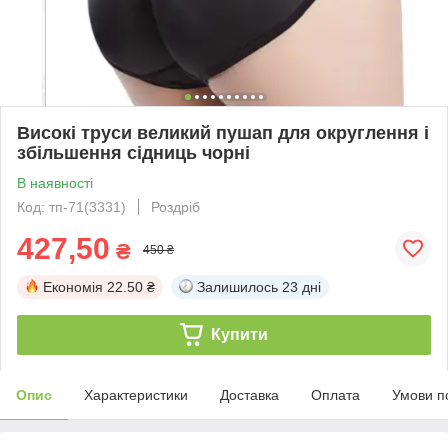
Високі труси великий пушап для округлення і
збільшення сідниць чорні
В наявності
Код: тп-71(3331)
Роздріб
427,50
₴
450 ₴
Економія
22.50 ₴
Залишилось
23 дні
Купити
Опис
Характеристики
Доставка
Оплата
Умови п