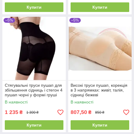
Купити
Купити
–5%
–5%
Стягувальні труси пушап для
Високі труси пушап, корекція
збільшення сідниць і стегон 4
в 3 напрямках: живіт, талія,
пушап чорні у формі груші
сідниці бежеві
В наявності
В наявності
1 235
807,50
₴
₴
1 300 ₴
850 ₴
Купити
Купити