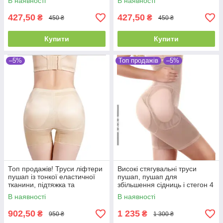
В наявності
В наявності
427,50
427,50
₴
₴
450 ₴
450 ₴
Купити
Купити
–5%
Топ продажів
–5%
Топ продажів! Труси ліфтери
Високі стягувальні труси
пушап із тонкої еластичної
пушап, пушап для
тканини, підтяжка та
збільшення сідниць і стегон 4
збільшення попи беж
пушап беж. ФОРМА ГРУША
В наявності
В наявності
902,50
1 235
₴
₴
950 ₴
1 300 ₴