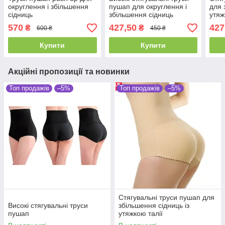
округлення і збільшення
пушап для округлення і
для 
сідниць
збільшення сідниць
утяж
570
427,50
427
₴
₴
600 ₴
450 ₴
Купити
Купити
Акційні пропозиції та новинки
Топ продажів
–5%
Топ продажів
–5%
Стягувальні труси пушап для
Високі стягувальні труси
збільшення сідниць із
пушап
утяжкою талії