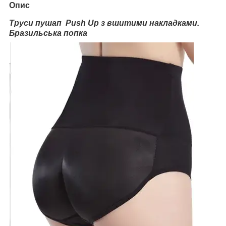
Опис
Труси пушап Push Up з вшитими накладками.
Бразильська попка