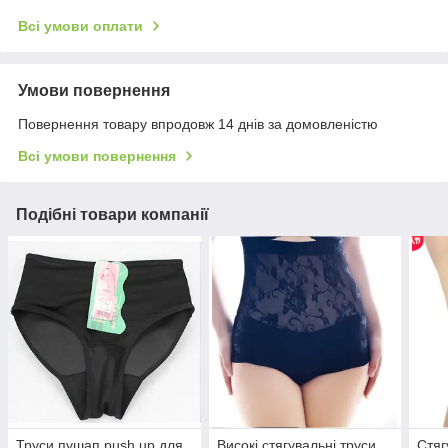
Всі умови оплати
Умови повернення
Повернення товару впродовж 14 днів за домовленістю
Всі умови повернення
Подібні товари компанії
Труси пушап push up для
Високі стягувальні труси
Стяг