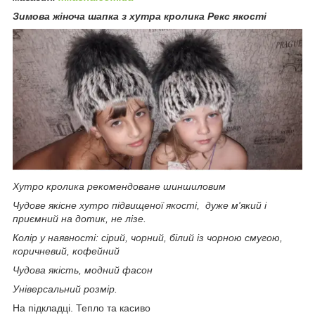
Зимова жіноча шапка з хутра кролика Рекс якості
Хутро кролика рекомендоване шиншиловим
Чудове якісне хутро підвищеної якості, дуже м'який і
приємний на дотик, не лізе.
Колір у наявності: сірий, чорний, білий із чорною смугою,
коричневий, кофейний
Чудова якість, модний фасон
Універсальний розмір.
На підкладці. Тепло та касиво