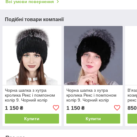
Всі умови повернення
Подібні товари компанії
Чорна шапка з хутра
Чорна шапка з хутра
В'яз
кролика Рекс і помпоном
кролика Рекс і помпоном
кози
колір 9. Чорний колір
колір 9. Чорний колір
рекс
сму
1 150
1 150
850
₴
₴
Купити
Купити