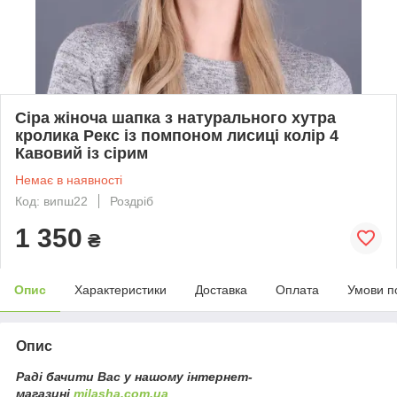
Сіра жіноча шапка з натурального хутра
кролика Рекс із помпоном лисиці колір 4
Кавовий із сірим
Немає в наявності
Код: випш22
Роздріб
1 350
₴
Опис
Характеристики
Доставка
Оплата
Умови п
Опис
Раді бачити Вас у нашому інтернет-
магазині
milasha.сom.ua