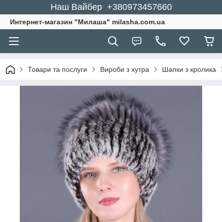
Наш Вайбер +380973457660
Интернет-магазин "Милаша" milasha.com.ua
Товари та послуги
Вироби з хутра
Шапки з кролика