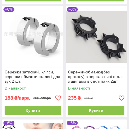
–6%
–6%
Сережки затискачі, кліпси,
Сережки-обманки(без
сережки обманки сталеві для
проколу) з нержавіючої сталі
вух 2 шт.
з шипами в стилі панк 2шт
В наявності
В наявності
188
235
₴/пара
₴
200 ₴/пара
250 ₴
Купити
Купити
–6%
–6%