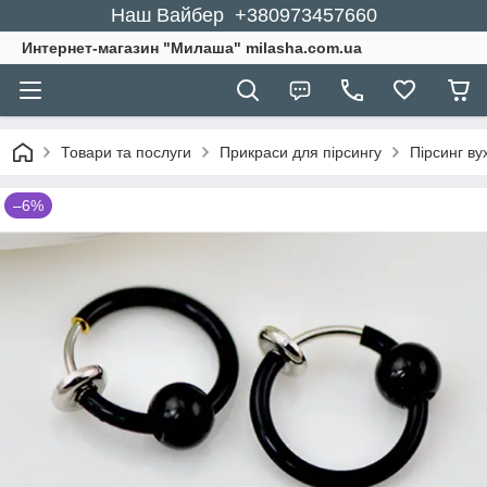
Наш Вайбер +380973457660
Интернет-магазин "Милаша" milasha.com.ua
Товари та послуги
Прикраси для пірсингу
Пірсинг ву
–6%