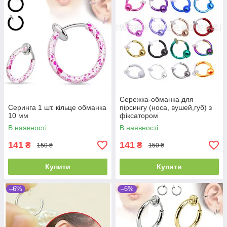
Сережка-обманка для
Серинга 1 шт. кільце обманка
пірсингу (носа, вушей,губ) з
10 мм
фіксатором
В наявності
В наявності
141
141
₴
₴
150 ₴
150 ₴
Купити
Купити
–6%
–6%