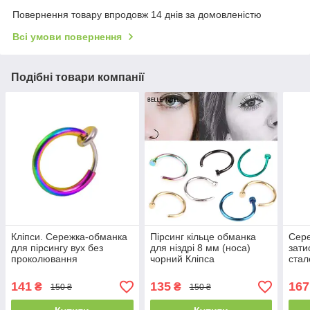
Повернення товару впродовж 14 днів за домовленістю
Всі умови повернення
Подібні товари компанії
Кліпси. Сережка-обманка
Пірсинг кільце обманка
Сере
для пірсингу вух без
для ніздрі 8 мм (носа)
зати
проколювання
чорний Кліпса
стал
перламутровий
одне
141
135
167
₴
₴
150 ₴
150 ₴