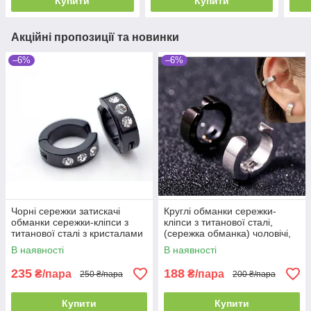
Купити
Купити
Акційні пропозиції та новинки
–6%
–6%
Чорні сережки затискачі
Круглі обманки сережки-
обманки сережки-кліпси з
кліпси з титанової сталі,
титанової сталі з кристалами
(сережка обманка) чоловічі,
жіночі
В наявності
В наявності
235
188
₴/пара
₴/пара
250 ₴/пара
200 ₴/пара
Купити
Купити