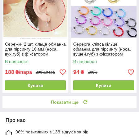
Сережки 2 шт. кільце обманка
Серерга кліпса кільце
для пірсингу 10 мм (носа,
обманка для пірсингу (носа,
вух,губ) з фіксатором
вушей,губ) з фіксатором
В наявності
В наявності
188
94
₴/пара
₴
200 ₴/пара
100 ₴
Купити
Купити
Показати ще
Про нас
96% позитивних з 138 відгуків за рік