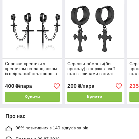
Сережки хрестики з
Сережки-обманки(без
Сере
хрестиком на ланцюжком
проколу) з нержавіючої
прок
із неіржавкої сталі чорні в
сталі з шипами в стилі
стал
стилі панк 2 шт.
панк 2шт
панк
400
200
235
₴/пара
₴/пара
Купити
Купити
Про нас
96% позитивних з 140 відгуків за рік