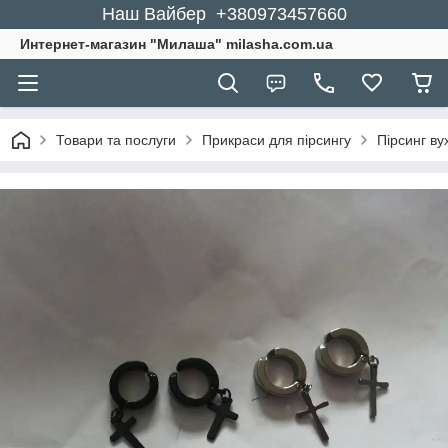
Наш Вайбер +380973457660
Интернет-магазин "Милаша" milasha.com.ua
Товари та послуги
Прикраси для пірсингу
Пірсинг ву