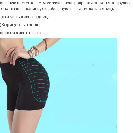
більшують стегна і стягує живіт, повітропроникна тканина, зручні в
 еластичної тканини, яка збільшують і підіймають сідниці.
ідтягують живіт і сідниці
2)Коригують талію
орекція живота та талії