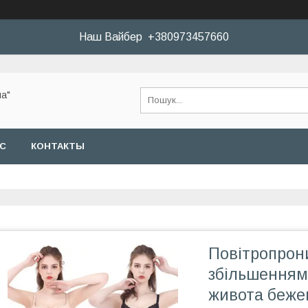
Наш Вайбер +380973457660
а"
АС
КОНТАКТЫ
Повітропрони
збільшенням 
живота беже