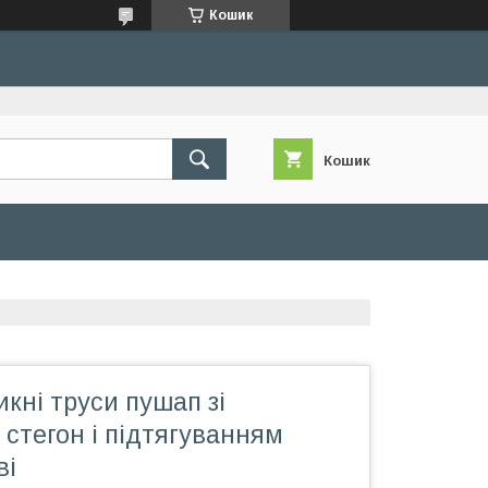
Кошик
Кошик
кні труси пушап зі
стегон і підтягуванням
ві