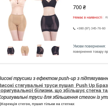
700 ₴
Немає в наявності
К
+380 (97) 345-76-60
повернення товару п
Високі трусики з ефектом push-up з підтягуванн
Високі стягувальні труси пушап Push Up Бра
коригувальної білизни, що збільшує стегна та 
Коригувальні труси для збільшення стегон із ут
)Корекція стегон, пушап тільки на стегнах