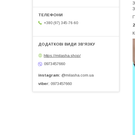
З
З
П
+380 (97) 345-76-60
К
https://milasha.shop/
0973457660
instagram
@milasha.com.ua
viber
0973457660