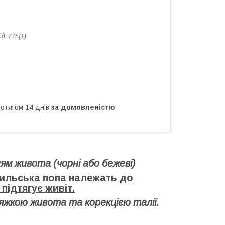
од:
775(1)
ротягом 14 днів
за домовленістю
ям живота (чорні або бежеві)
зильська попа належать до
підтягує живіт.
яжкою живота та корекцією талії.