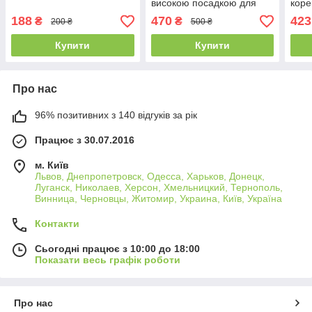
високою посадкою для
коре
корекції фігури чорні
188
470
423
₴
₴
200 ₴
500 ₴
Купити
Купити
Про нас
96% позитивних з 140 відгуків за рік
Працює з 30.07.2016
м. Київ
Львов, Днепропетровск, Одесса, Харьков, Донецк,
Луганск, Николаев, Херсон, Хмельницкий, Тернополь,
Винница, Черновцы, Житомир, Украина, Київ, Україна
Контакти
Сьогодні працює з 10:00 до 18:00
Показати весь графік роботи
Про нас