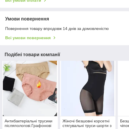
Всі умови оплати
Умови повернення
Повернення товару впродовж 14 днів за домовленістю
Всі умови повернення
Подібні товари компанії
Антибактеріальні трусики
Жіночі безшовні корсетні
Безш
післяпологові.Графонові
стягувальні труси-шорти з
чіпо