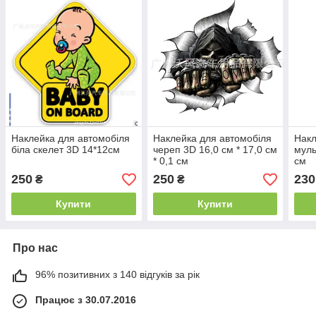
Наклейка для автомобіля
Наклейка для автомобіля
Накл
біла скелет 3D 14*12см
череп 3D 16,0 см * 17,0 см
муль
* 0,1 см
см
250
250
230
₴
₴
Купити
Купити
Про нас
96% позитивних з 140 відгуків за рік
Працює з 30.07.2016