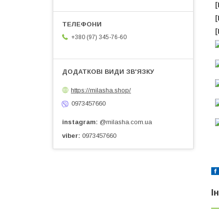
[
[
+380 (97) 345-76-60
https://milasha.shop/
0973457660
instagram
@milasha.com.ua
viber
0973457660
І