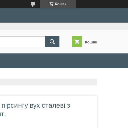
Кошик
Кошик
пірсингу вух сталеві з
т.