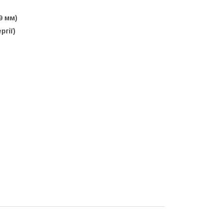
9 мм)
ргії)