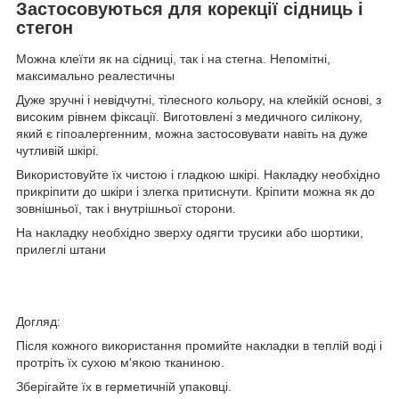
Застосовуються для корекції сідниць і
стегон
Можна клеїти як на сідниці, так і на стегна. Непомітні,
максимально реалестичны
Дуже зручні і невідчутні, тілесного кольору, на клейкій основі, з
високим рівнем фіксації. Виготовлені з медичного силікону,
який є гіпоалергенним, можна застосовувати навіть на дуже
чутливій шкірі.
Використовуйте їх чистою і гладкою шкірі. Накладку необхідно
прикріпити до шкіри і злегка притиснути. Кріпити можна як до
зовнішньої, так і внутрішньої сторони.
На накладку необхідно зверху одягти трусики або шортики,
прилеглі штани
Догляд:
Після кожного використання промийте накладки в теплій воді і
протріть їх сухою м'якою тканиною.
Зберігайте їх в герметичній упаковці.