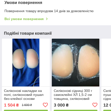
Умови повернення
Повернення товару впродовж 14 днів за домовленістю
Всі умови повернення
Подібні товари компанії
Силіконові накладки на
Силіконові сідниці 300 г
Силі
попі, силіконовий пушап
самоклейні ХЛ 1,5-2 см
пуша
без клейкої основи
товщина, силіконовий
сідн
пуш-ап, накладна попа
Силі
1 504
3 000
12 
₴
₴
1 600 ₴
збіл