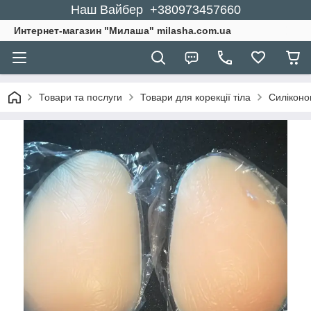
Наш Вайбер +380973457660
Интернет-магазин "Милаша" milasha.com.ua
Товари та послуги
Товари для корекції тіла
Силіконов