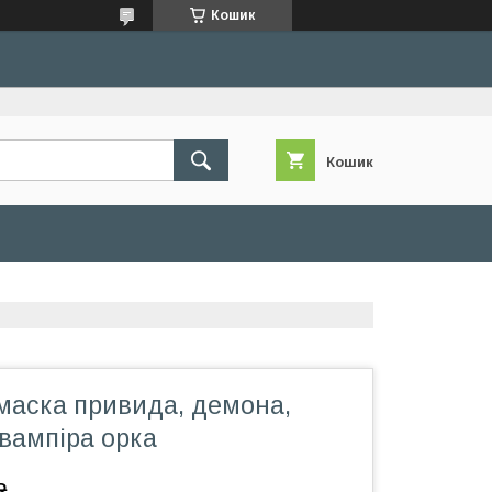
Кошик
Кошик
маска привида, демона,
вампіра орка