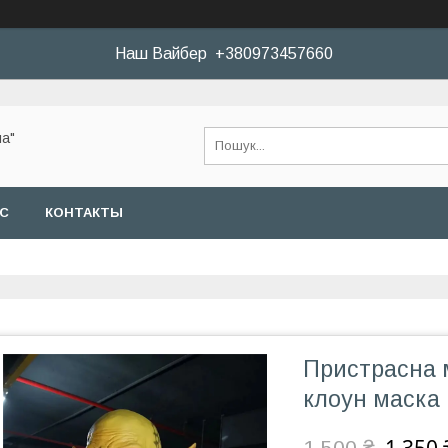
Наш Вайбер +380973457660
а"
АС
КОНТАКТЫ
Пристрасна 
клоун маска 
1 500 ₴