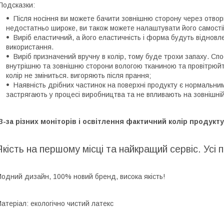
одсказки:
Після носіння ви можете бачити зовнішню сторону через отвор
недостатньо широке, ви також можете налаштувати його самості
Виріб еластичний, а його еластичність і форма будуть відновле
використання.
Виріб призначений вручну в колір, тому буде трохи запаху. Сп
внутрішню та зовнішню сторони вологою тканиною та провітрюйт
колір не зміниться. вигоряють після прання;
Наявність дрібних частинок на поверхні продукту є нормальним
застрягають у процесі виробництва та не впливають на зовнішній
З-за різних моніторів і освітлення фактичний колір продукт
Якість на першому місці та найкращий сервіс. Усі п
одний дизайн, 100% новий бренд, висока якість!
атеріал: екологічно чистий латекс