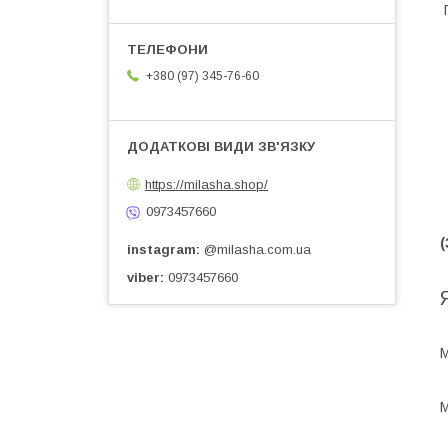
П
+380 (97) 345-76-60
https://milasha.shop/
0973457660
(
instagram
@milasha.com.ua
viber
0973457660
М
М