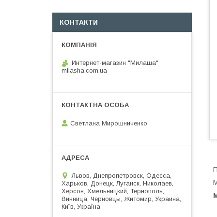
КОНТАКТИ
Интернет-магазин "Милаша"
milasha.com.ua
Светлана Мирошниченко
П
Львов, Днепропетровск, Одесса,
М
Харьков, Донецк, Луганск, Николаев,
Херсон, Хмельницкий, Тернополь,
М
Винница, Черновцы, Житомир, Украина,
Київ, Україна
М