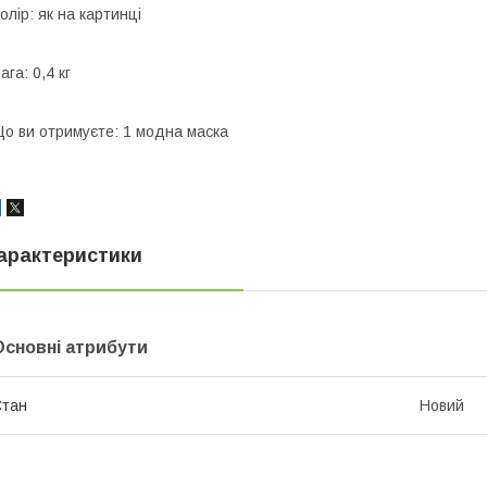
олір: як на картинці
ага: 0,4 кг
о ви отримуєте: 1 модна маска
арактеристики
Основні атрибути
Стан
Новий