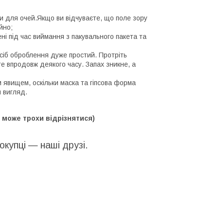
и для очей.Якщо ви відчуваєте, що поле зору
йно;
ні під час виймання з пакувального пакета та
осіб оброблення дуже простий. Протріть
е впродовж деякого часу. Запах зникне, а
 явищем, оскільки маска та гіпсова форма
 вигляд.
у може трохи відрізнятися)
окупці — наші друзі.