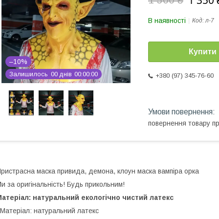
1 350 
В наявності
Код:
л-7
Купити
–10%
Залишилось
0
0
днів
0
0
0
0
0
0
+380 (97) 345-76-60
повернення товару п
ристрасна маска привида, демона, клоун маска вампіра орка
и за оригінальність! Будь прикольним!
атеріал: натуральний екологічно чистий латекс
атеріал: натуральний латекс