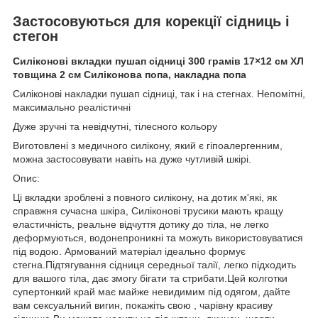
Застосовуються для корекції сідниць і
стегон
Силіконові вкладки пушап сідниці 300 грамів 17×12 см ХЛ
товщина 2 см Силіконова попа, накладна попа
Силіконові накладки пушап сідниці, так і на стегнах. Непомітні,
максимально реалістичні
Дуже зручні та невідчутні, тілесного кольору
Виготовлені з медичного силікону, який є гіпоалергенним,
можна застосовувати навіть на дуже чутливій шкірі.
Опис:
Ці вкладки зроблені з повного силікону, на дотик м'які, як
справжня сучасна шкіра, Силіконові трусики мають кращу
еластичність, реальне відчуття дотику до тіла, не легко
деформуються, водонепроникні та можуть використовуватися
під водою. Армований матеріал ідеально формує
стегна.Підтягування сідниця середньої талії, легко підходить
для вашого тіла, дає змогу бігати та стрибати.Цей колготки
супертонкий край має майже невидимим під одягом, дайте
вам сексуальний вигин, покажіть свою , чарівну красиву