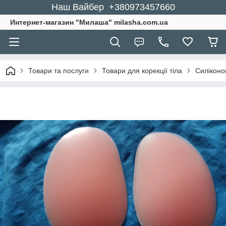
Наш Вайбер +380973457660
Интернет-магазин "Милаша" milasha.com.ua
Товари та послуги
Товари для корекції тіла
Силіконов