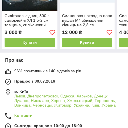
Силіконові сідниці 300 г
Силіконова накладна попа
Силі
самоклейні ХЛ 1,5-2 см
пушап M4 збільшення
само
товщина, силіконовий
сідниць на 2,8 см.
товщ
пуш-ап, накладна попа
Силіконові труси для
пуша
3 000
12 000
4 0
₴
₴
збільшення сідниць
накл
Купити
Купити
Про нас
96% позитивних з 140 відгуків за рік
Працює з 30.07.2016
м. Київ
Львов, Днепропетровск, Одесса, Харьков, Донецк,
Луганск, Николаев, Херсон, Хмельницкий, Тернополь,
Винница, Черновцы, Житомир, Украина, Київ, Україна
Контакти
Сьогодні працює з 10:00 до 18:00