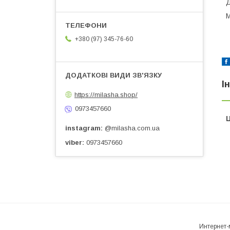
Д
М
+380 (97) 345-76-60
І
https://milasha.shop/
0973457660
Ц
instagram
@milasha.com.ua
viber
0973457660