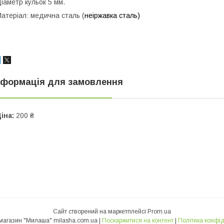
іаметр кульок 5 мм.
атеріал: медична сталь (
неіржавка сталь)
нформація для замовлення
іна:
200 ₴
Сайт створений на маркетплейсі
Prom.ua
Интернет-магазин "Милаша" milasha.com.ua |
Поскаржитися на контент
|
Політика конфід