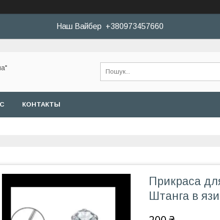
Наш Вайбер +380973457660
а"
АС
КОНТАКТЫ
Прикраса для
Штанга в язи