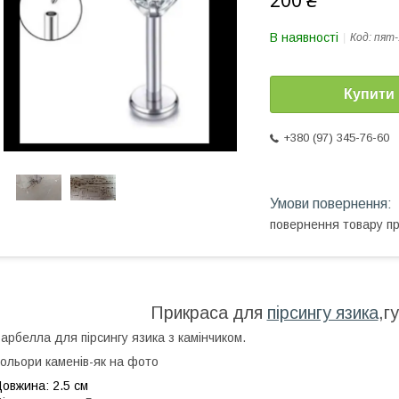
200 ₴
В наявності
Код:
пят-
Купити
+380 (97) 345-76-60
повернення товару п
Прикраса для
пірсингу язика
,г
арбелла для пірсингу язика з камінчиком.
ольори каменів-як на фото
овжина: 2.5 см