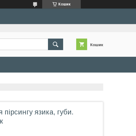
Кошик
Кошик
 пірсингу язика, губи.
к