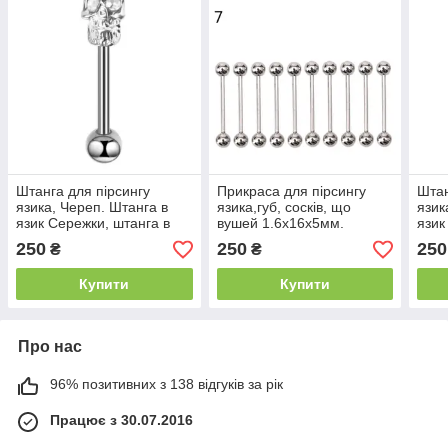
Штанга для пірсингу
Прикраса для пірсингу
Штан
язика, Череп. Штанга в
язика,губ, сосків, що
язик
язик Сережки, штанга в
вушей 1.6x16x5мм.
язик
язик із кристалом мед
Сережки, штанга в язик
язик
250
250
250
₴
₴
сталь
мед сталь
стал
Купити
Купити
Про нас
96% позитивних з 138 відгуків за рік
Працює з 30.07.2016