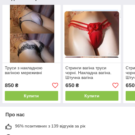
Труси з накладною
Стринги вагіна труси
Стри
вагіною мереживні
чорні. Накладна вагіна.
чорн
Штучна вагіна
Штуч
850
650
650
₴
₴
Купити
Купити
Про нас
96% позитивних з 139 відгуків за рік