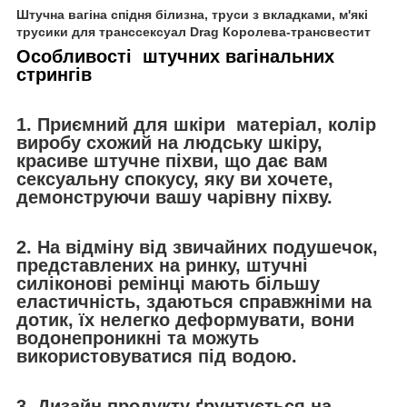
Штучна вагіна спідня білизна, труси з вкладками, м'які
трусики для транссексуал Drag Королева-трансвестит
Особливості штучних вагінальних
стрингів
1. Приємний для шкіри матеріал, колір
виробу схожий на людську шкіру,
красиве штучне піхви, що дає вам
сексуальну спокусу, яку ви хочете,
демонструючи вашу чарівну піхву.
2. На відміну від звичайних подушечок,
представлених на ринку,
штучні
силіконові ремінці
мають більшу
еластичність, здаються справжніми на
дотик, їх нелегко деформувати, вони
водонепроникні та можуть
використовуватися під водою.
3. Дизайн продукту ґрунтується на