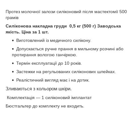
Протез молочної залози силіконовий після мастектомії 500
грамів
Силіконова накладна груди 0,5 кг (500 г) Заводська
якість. Ціна за 1 шт.
Виготовлений із медичного силікону.
Допускається ручне прання в мильному розчині або
протирання вологою ганчіркою.
Термін експлуатації до 10 років.
Застежки на регульованих силіконових шлейках.
Реалістичний вигляд має і на дотик.
Зливаються з кольором шкіри.
Комплектація — 1 силіконовий імплантат
Бюстгальтер до комплекту не входить.