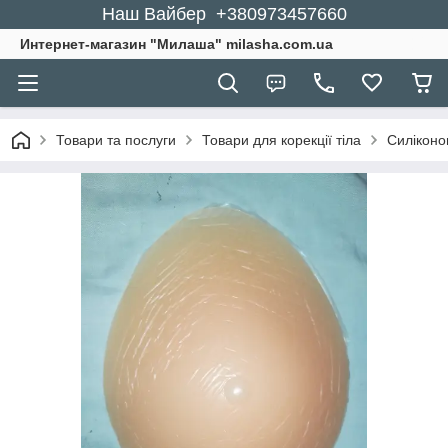
Наш Вайбер +380973457660
Интернет-магазин "Милаша" milasha.com.ua
Товари та послуги
Товари для корекції тіла
Силіконо