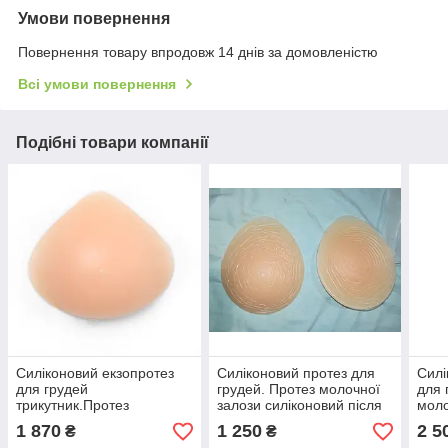
Умови повернення
Повернення товару впродовж 14 днів за домовленістю
Всі умови повернення
Подібні товари компанії
Силіконовий екзопротез
Силіконовий протез для
Силі
для грудей
грудей. Протез молочної
для 
трикутник.Протез
залози силіконовий після
моло
молочної залози
мастектомії 200 г/шт.
силі
1 870
1 250
2 5
₴
₴
силіконовий після
маст