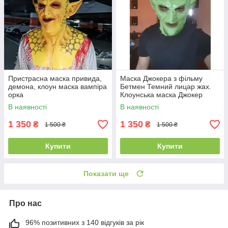
Пристрасна маска привида,
Маска Джокера з фільму
демона, клоун маска вампіра
Бетмен Темний лицар жах.
орка
Клоунська маска Джокер
В наявності
В наявності
1 350
1 350
₴
₴
1 500 ₴
1 500 ₴
Купити
Купити
Показати ще
Про нас
96% позитивних з 140 відгуків за рік