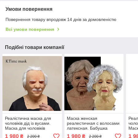
Умови повернення
Повернення товару впродовж 14 днів за домовленістю
Всі умови повернення
Подібні товари компанії
Реалістична маска для
Маска женская
Реал
чоловіків дід із вусами.
реалестичная с волосами
чоло
Маска для чоловіків
латексная. Бабушка
Маск
Старик.
Стар
1 980
1 980
1 9
₴
₴
2 200 ₴
2 200 ₴