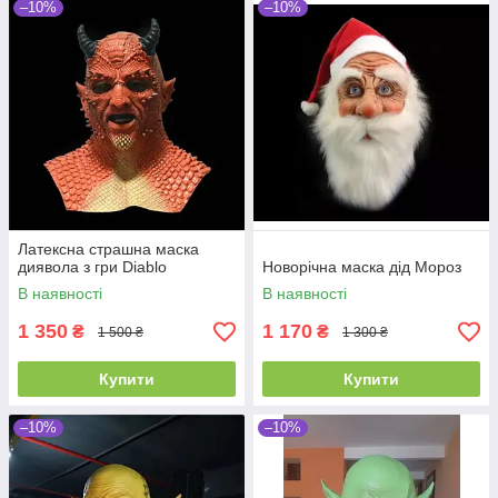
–10%
–10%
Латексна страшна маска
диявола з гри Diablo
Новорічна маска дід Мороз
В наявності
В наявності
1 350
1 170
₴
₴
1 500 ₴
1 300 ₴
Купити
Купити
–10%
–10%