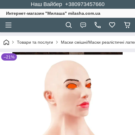
Наш Вайбер +380973457660
Интернет-магазин "Милаша" milasha.com.ua
Товари та послуги
Маски смішні/Маски реалістичні латек
–21%