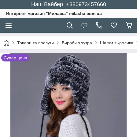
Наш Вайбер +380973457660
Интернет-магазин "Милаша" milasha.com.ua
Товари та послуги
Вироби з хутра
Шапки з кролика
Супер цена