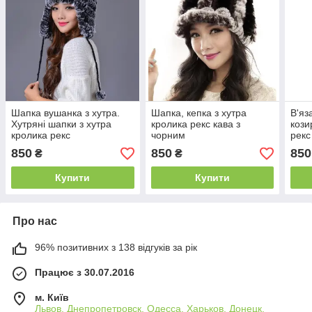
Шапка вушанка з хутра.
Шапка, кепка з хутра
В'яз
Хутряні шапки з хутра
кролика рекс кава з
кози
кролика рекс
чорним
рекс
сму
850
850
850
₴
₴
Купити
Купити
Про нас
96% позитивних з 138 відгуків за рік
Працює з 30.07.2016
м. Київ
Львов, Днепропетровск, Одесса, Харьков, Донецк,