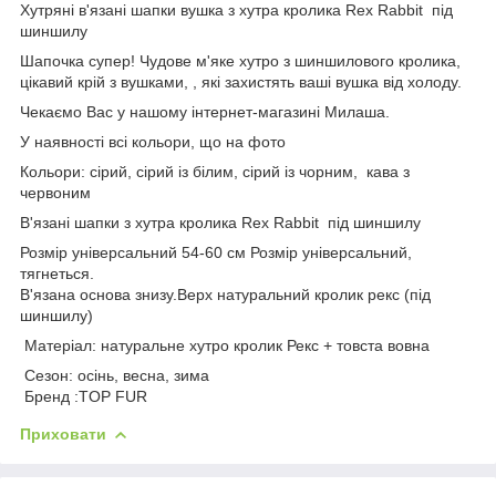
Хутряні в'язані шапки вушка з хутра кролика Rex Rabbit під
шиншилу
Шапочка супер! Чудове м'яке хутро з шиншилового кролика,
цікавий крій з вушками, , які захистять ваші вушка від холоду.
Чекаємо Вас у нашому інтернет-магазині Милаша.
У наявності всі кольори, що на фото
Кольори: сірий, сірий із білим, сірий із чорним, кава з
червоним
В'язані шапки з хутра кролика Rex Rabbit під шиншилу
Розмір універсальний 54-60 см Розмір універсальний,
тягнеться.
В'язана основа знизу.Верх натуральний кролик рекс (під
шиншилу)
Матеріал: натуральне хутро кролик Рекс + товста вовна
Сезон: осінь, весна, зима
Бренд :TOP FUR
Приховати