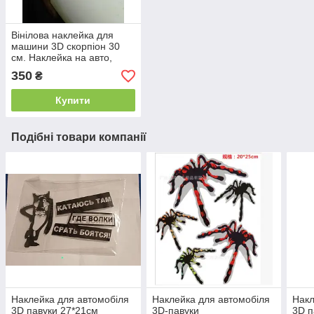
Вінілова наклейка для
машини 3D скорпіон 30
см. Наклейка на авто,
чорний
350
₴
Купити
Подібні товари компанії
Наклейка для автомобіля
Наклейка для автомобіля
Накл
3D павуки 27*21см
3D-павуки
3D п