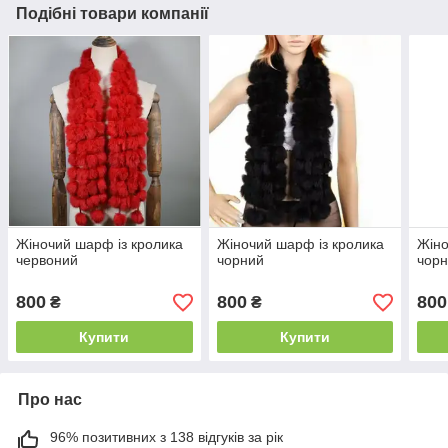
Подібні товари компанії
Жіночий шарф із кролика
Жіночий шарф із кролика
Жіно
червоний
чорний
чорн
800
800
800
₴
₴
Купити
Купити
Про нас
96% позитивних з 138 відгуків за рік