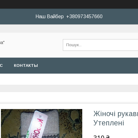
Наш Вайбер +380973457660
а"
АС
КОНТАКТЫ
Жіночі рукав
Утеплені