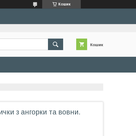
Кошик
Кошик
ички з ангорки та вовни.