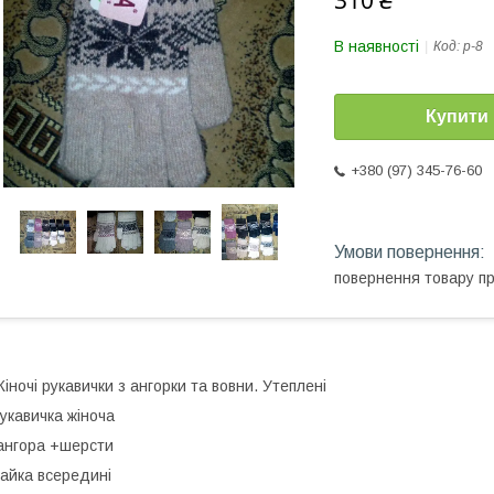
310 ₴
В наявності
Код:
р-8
Купити
+380 (97) 345-76-60
повернення товару п
іночі рукавички з ангорки та вовни. Утеплені
укавичка жіноча
ангора +шерсти
айка всередині