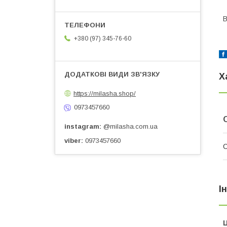
В
+380 (97) 345-76-60
Х
https://milasha.shop/
0973457660
instagram
@milasha.com.ua
viber
0973457660
С
І
Ц