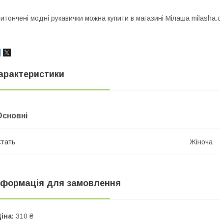
итончені модні рукавички можна купити в магазині Мілаша milasha.
арактеристики
Основні
тать
Жіноча
нформація для замовлення
іна:
310 ₴