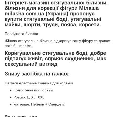
Інтернет-магазин стягувальної білизни,
білизни для корекції фігури Мілаша
milasha.com.ua (Україна) пропонує
купити стягувальні боді, утягувальні
майки, шорти, труси, пояса, корсети.
Посліднова білизна.
Жіноча стягувальна білизна підкоригує вашу фігуру та додасть
потрібні форми.
Коригувальне стягувальне боді, добре
підтягує живіт, сприяє схудненню, має
сексуальний вигляд
Знизу застібка на гачках.
На талії еластична тканина для корекції
Колір: бежевий,чорний
Розмір: L, XL, XXL
матеріал: Нейлон + Спендекс
Характеристики