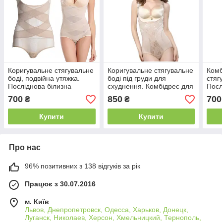
Коригувальне стягувальне
Коригувальне стягувальне
Комб
боді, подвійна утяжка.
боді під груди для
стяг
Посліднова білизна
схуднення. Комбідрес для
Посл
корекції фігури сильної
700
850
700
₴
₴
утяжки
Купити
Купити
Про нас
96% позитивних з 138 відгуків за рік
Працює з 30.07.2016
м. Київ
Львов, Днепропетровск, Одесса, Харьков, Донецк,
Луганск, Николаев, Херсон, Хмельницкий, Тернополь,