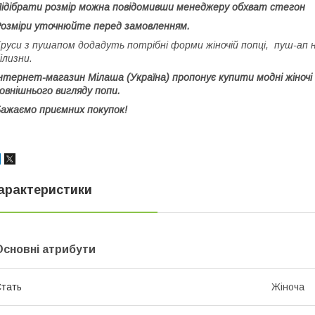
ідібрати розмір можна повідомивши менеджеру обхват стегон
озміри уточнюйте перед замовленням.
руси з пушапом додадуть потрібні форми жіночій попці, пуш-ап н
ілизни.
нтернет-магазин Мілаша (Україна) пропонує купити модні жіночі
овнішнього вигляду попи.
ажаємо приємних покупок!
арактеристики
Основні атрибути
тать
Жіноча