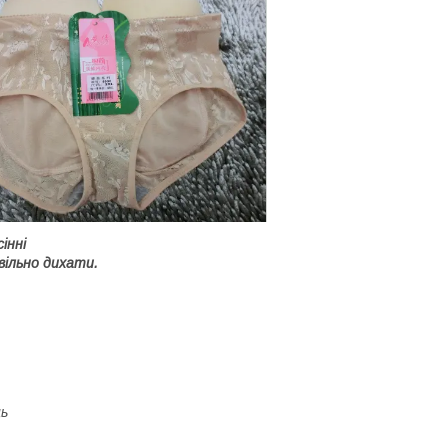
сінні
 вільно дихати.
ць