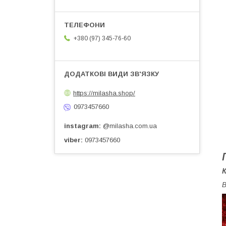
+380 (97) 345-76-60
https://milasha.shop/
0973457660
instagram
@milasha.com.ua
viber
0973457660
К
В