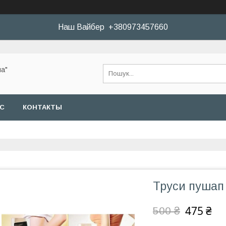
Наш Вайбер +380973457660
а"
АС
КОНТАКТЫ
Труси пушап
475 ₴
500 ₴