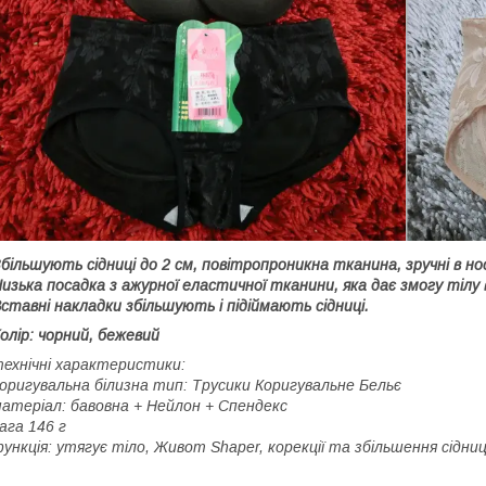
більшують сідниці до 2 см, повітропроникна тканина, зручні в но
изька посадка з ажурної еластичної тканини, яка дає змогу тілу
ставні накладки збільшують і підіймають сідниці.
олір: чорний, бежевий
ехнічні характеристики:
оригувальна білизна тип: Трусики Коригувальне Бельє
атеріал: бавовна + Нейлон + Спендекс
ага 146 г
ункція: утягує тіло, Живот Shaper, корекції та збільшення сідни