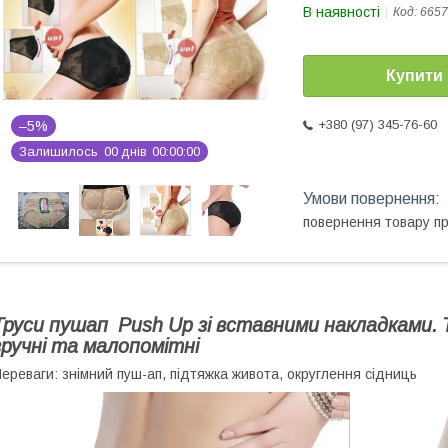
В наявності
Код:
6657
Купити
+380 (97) 345-76-60
–5%
Залишилось
0
0
днів
0
0
0
0
0
0
повернення товару п
Труси пушап Push Up зі вставними накладками. Т
зручні та малопомітні
ереваги: знімний пуш-ап, підтяжка живота, округлення сідниць