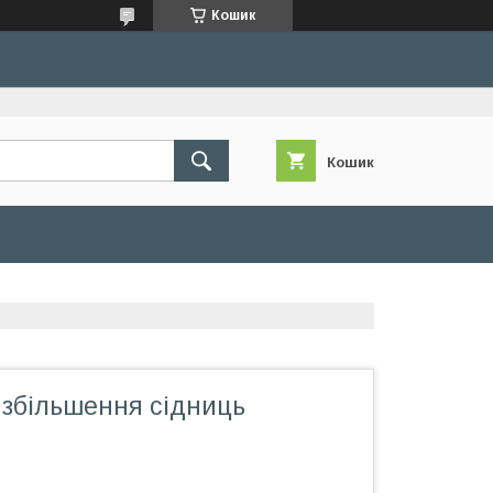
Кошик
Кошик
 збільшення сідниць