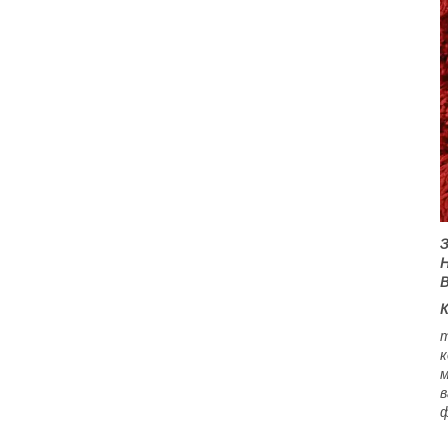
З
Н
В
К
т
к
м
в
ф