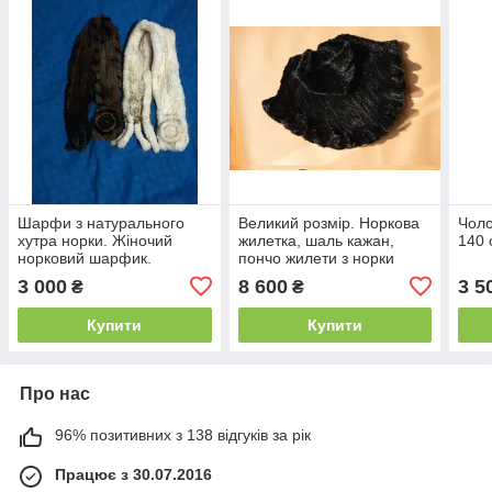
Шарфи з натурального
Великий розмір. Норкова
Чоло
хутра норки. Жіночий
жилетка, шаль кажан,
140 
норковий шарфик.
пончо жилети з норки
чорна
3 000
8 600
3 5
₴
₴
Купити
Купити
Про нас
96% позитивних з 138 відгуків за рік
Працює з 30.07.2016